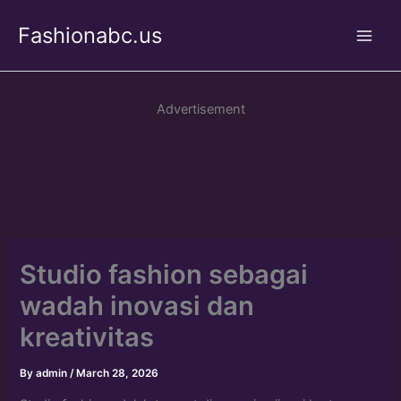
Skip
Fashionabc.us
to
Main
content
Men
Advertisement
Studio fashion sebagai
wadah inovasi dan
kreativitas
By
admin
/
March 28, 2026