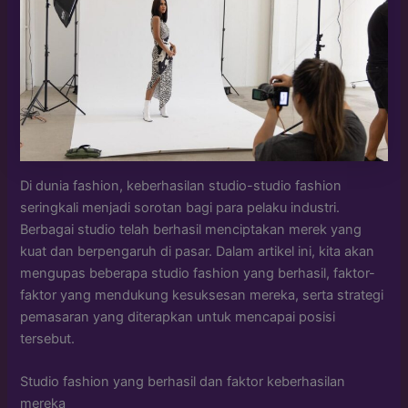
Di dunia fashion, keberhasilan studio-studio fashion
seringkali menjadi sorotan bagi para pelaku industri.
Berbagai studio telah berhasil menciptakan merek yang
kuat dan berpengaruh di pasar. Dalam artikel ini, kita akan
mengupas beberapa studio fashion yang berhasil, faktor-
faktor yang mendukung kesuksesan mereka, serta strategi
pemasaran yang diterapkan untuk mencapai posisi
tersebut.
Studio fashion yang berhasil dan faktor keberhasilan
mereka