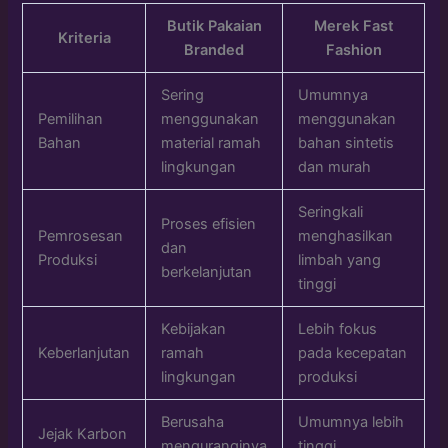
Butik Pakaian
Merek Fast
Kriteria
Branded
Fashion
Sering
Umumnya
Pemilihan
menggunakan
menggunakan
Bahan
material ramah
bahan sintetis
lingkungan
dan murah
Seringkali
Proses efisien
Pemrosesan
menghasilkan
dan
Produksi
limbah yang
berkelanjutan
tinggi
Kebijakan
Lebih fokus
Keberlanjutan
ramah
pada kecepatan
lingkungan
produksi
Berusaha
Umumnya lebih
Jejak Karbon
menguranginya
tinggi