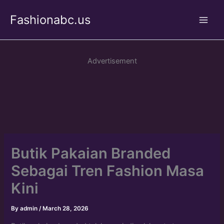
Skip
Fashionabc.us
to
Main
content
Men
Advertisement
Butik Pakaian Branded
Sebagai Tren Fashion Masa
Kini
By
admin
/
March 28, 2026