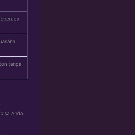
beberapa
suasana
ton tanpa
n
 bisa Anda