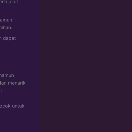
ti jepit
 namun
bihan.
h dapat
 namun
dan menarik
i
cocok untuk