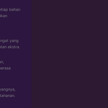
etiap bahan
ikan
ingat yang
tan ekstra.
n,
merasa
yangnya,
tahanan.