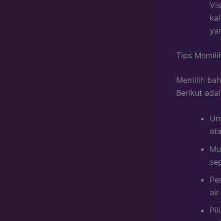
Vi
ka
ya
Tips Memil
Memilih bah
Berikut ada
Un
ata
Mu
sep
Pe
air
Pi