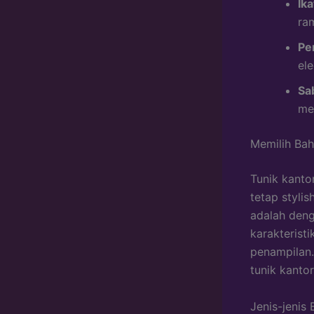
Ik
ra
Pe
el
Sa
me
Memilih Bah
Tunik kanto
tetap styli
adalah deng
karakterist
penampilan.
tunik kantor
Jenis-jenis