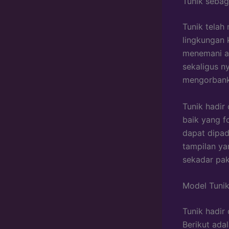
Tunik sebag
Tunik telah 
lingkungan 
menemani ak
sekaligus n
mengorbank
Tunik hadir
baik yang f
dapat dipad
tampilan ya
sekadar pak
Model Tunik
Tunik hadir
Berikut ada