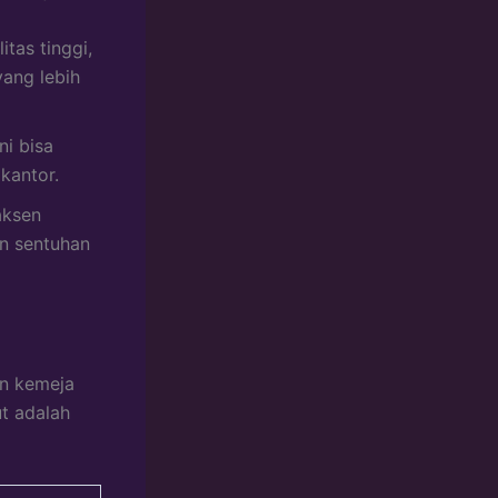
tas tinggi,
yang lebih
i bisa
 kantor.
aksen
an sentuhan
an kemeja
ut adalah