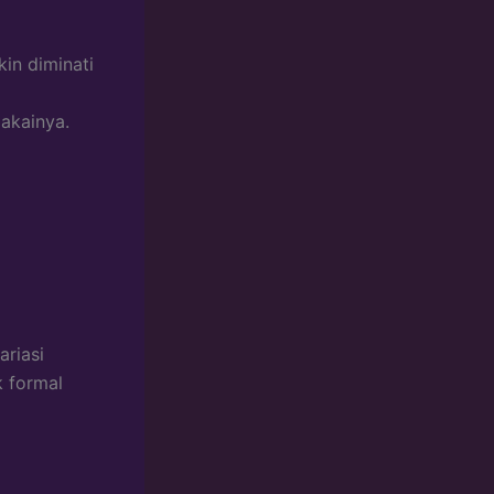
kin diminati
akainya.
ariasi
k formal