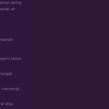
amun sering
serap air
amanan.
eperti katun
 hangat
ah menyerap
al atau