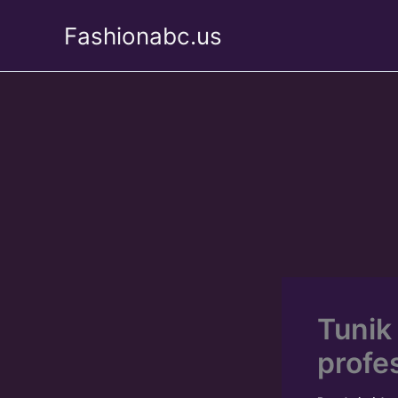
Skip
Fashionabc.us
to
content
Tunik
profe