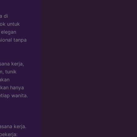
a di
cok untuk
 elegan
ional tanpa
ana kerja,
, tunik
akan
bukan hanya
tiap wanita.
asana kerja.
bekerja: