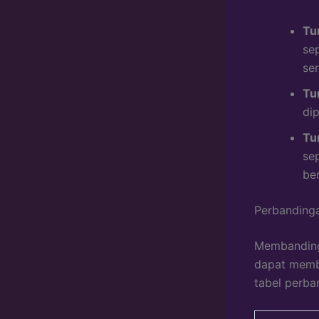
Tu
se
ser
Tu
dip
Tu
sep
be
Perbandinga
Membandingk
dapat membe
tabel perba