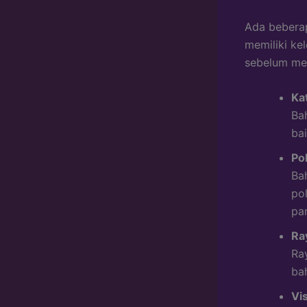
Ada beberap
memiliki ke
sebelum mem
Ka
Ba
ba
Po
Ba
po
pa
Ra
Ra
ba
Vi