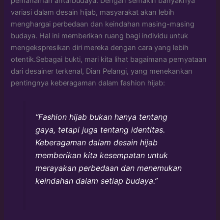
pemahaman antarbudaya. Dengan semakin banyaknya
variasi dalam desain hijab, masyarakat akan lebih
menghargai perbedaan dan keindahan masing-masing
budaya. Hal ini memberikan ruang bagi individu untuk
mengekspresikan diri mereka dengan cara yang lebih
otentik.Sebagai bukti, mari kita lihat bagaimana pernyataan
dari desainer terkenal, Dian Pelangi, yang menekankan
pentingnya keberagaman dalam fashion hijab:
“Fashion hijab bukan hanya tentang
gaya, tetapi juga tentang identitas.
Keberagaman dalam desain hijab
memberikan kita kesempatan untuk
merayakan perbedaan dan menemukan
keindahan dalam setiap budaya.”