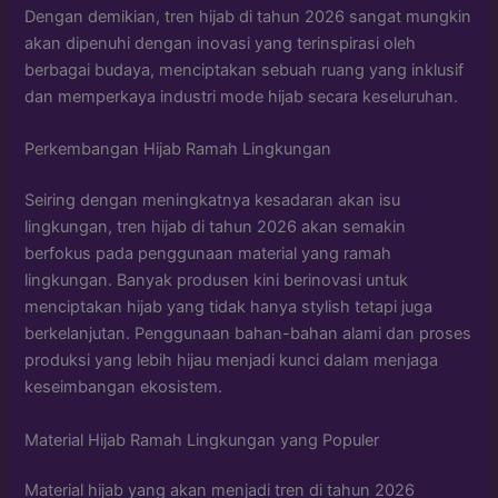
Dengan demikian, tren hijab di tahun 2026 sangat mungkin
akan dipenuhi dengan inovasi yang terinspirasi oleh
berbagai budaya, menciptakan sebuah ruang yang inklusif
dan memperkaya industri mode hijab secara keseluruhan.
Perkembangan Hijab Ramah Lingkungan
Seiring dengan meningkatnya kesadaran akan isu
lingkungan, tren hijab di tahun 2026 akan semakin
berfokus pada penggunaan material yang ramah
lingkungan. Banyak produsen kini berinovasi untuk
menciptakan hijab yang tidak hanya stylish tetapi juga
berkelanjutan. Penggunaan bahan-bahan alami dan proses
produksi yang lebih hijau menjadi kunci dalam menjaga
keseimbangan ekosistem.
Material Hijab Ramah Lingkungan yang Populer
Material hijab yang akan menjadi tren di tahun 2026