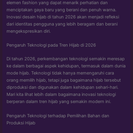
elemen fashion yang dapat menarik perhatian dan
menciptakan gaya baru yang berani dan penuh warna.
Inovasi desain hijab di tahun 2026 akan menjadi refleksi
dari identitas pengguna yang lebih beragam dan berani
mengekspresikan diri.
Pengaruh Teknologi pada Tren Hijab di 2026
Di tahun 2026, perkembangan teknologi semakin meresap
ke dalam berbagai aspek kehidupan, termasuk dalam dunia
mode hijab. Teknologi tidak hanya memengaruhi cara
orang memilih hijab, tetapi juga bagaimana hijab tersebut
diproduksi dan digunakan dalam kehidupan sehari-hari.
Mari kita lihat lebih dalam bagaimana inovasi teknologi
berperan dalam tren hijab yang semakin modern ini.
Pengaruh Teknologi terhadap Pemilihan Bahan dan
Produksi Hijab