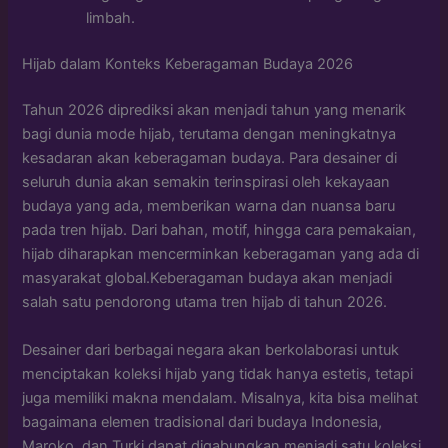
limbah.
Hijab dalam Konteks Keberagaman Budaya 2026
Tahun 2026 diprediksi akan menjadi tahun yang menarik
bagi dunia mode hijab, terutama dengan meningkatnya
kesadaran akan keberagaman budaya. Para desainer di
seluruh dunia akan semakin terinspirasi oleh kekayaan
budaya yang ada, memberikan warna dan nuansa baru
pada tren hijab. Dari bahan, motif, hingga cara pemakaian,
hijab diharapkan mencerminkan keberagaman yang ada di
masyarakat global.Keberagaman budaya akan menjadi
salah satu pendorong utama tren hijab di tahun 2026.
Desainer dari berbagai negara akan berkolaborasi untuk
menciptakan koleksi hijab yang tidak hanya estetis, tetapi
juga memiliki makna mendalam. Misalnya, kita bisa melihat
bagaimana elemen tradisional dari budaya Indonesia,
Maroko, dan Turki dapat digabungkan menjadi satu koleksi