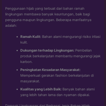
Penggunaan hijab yang terbuat dari bahan ramah
lingkungan membawa banyak keuntungan, baik bagi
pengguna maupun lingkungan. Beberapa manfaatnya
adalah:
Ramah Kulit:
Bahan alami mengurangi risiko iritasi
kulit.
Dukungan terhadap Lingkungan:
Pembelian
produk berkelanjutan membantu mengurangi jejak
karbon.
Peningkatan Kesadaran Masyarakat:
Memperkuat gerakan fashion berkelanjutan di
masyarakat.
Kualitas yang Lebih Baik:
Banyak bahan alami
yang lebih tahan lama dan nyaman dipakai.
Dampak Lingkungan dari Berbagai Jenis Bahan Hijab