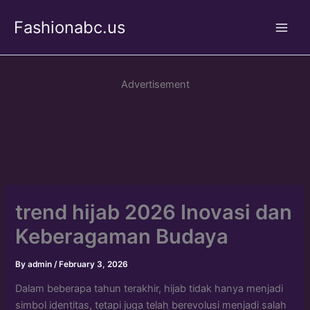
Skip
Fashionabc.us
to
Main
content
Men
Advertisement
trend hijab 2026 Inovasi dan
Keberagaman Budaya
By
admin
/
February 3, 2026
Dalam beberapa tahun terakhir, hijab tidak hanya menjadi
simbol identitas, tetapi juga telah berevolusi menjadi salah