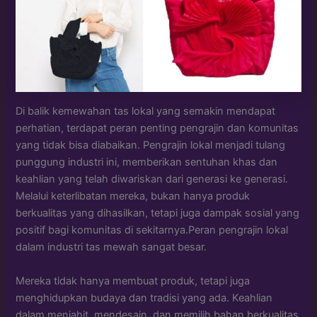
Di balik kemewahan tas lokal yang semakin mendapat
perhatian, terdapat peran penting pengrajin dan komunitas
yang tidak bisa diabaikan. Pengrajin lokal menjadi tulang
punggung industri ini, memberikan sentuhan khas dan
keahlian yang telah diwariskan dari generasi ke generasi.
Melalui keterlibatan mereka, bukan hanya produk
berkualitas yang dihasilkan, tetapi juga dampak sosial yang
positif bagi komunitas di sekitarnya.Peran pengrajin lokal
dalam industri tas mewah sangat besar.
Mereka tidak hanya membuat produk, tetapi juga
menghidupkan budaya dan tradisi yang ada. Keahlian
dalam menjahit, mendesain, dan memilih bahan berkualitas