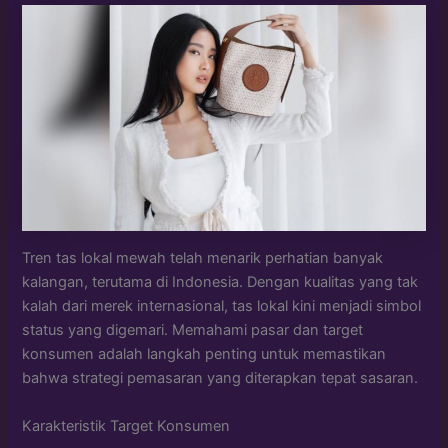
Tren tas lokal mewah telah menarik perhatian banyak
kalangan, terutama di Indonesia. Dengan kualitas yang tak
kalah dari merek internasional, tas lokal kini menjadi simbol
status yang digemari. Memahami pasar dan target
konsumen adalah langkah penting untuk memastikan
bahwa strategi pemasaran yang diterapkan tepat sasaran.
Karakteristik Target Konsumen