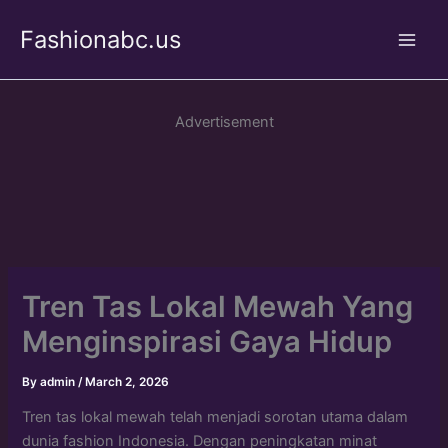
Skip
Fashionabc.us
to
Main
content
Men
Advertisement
Tren Tas Lokal Mewah Yang
Menginspirasi Gaya Hidup
By
admin
/
March 2, 2026
Tren tas lokal mewah telah menjadi sorotan utama dalam
dunia fashion Indonesia. Dengan peningkatan minat