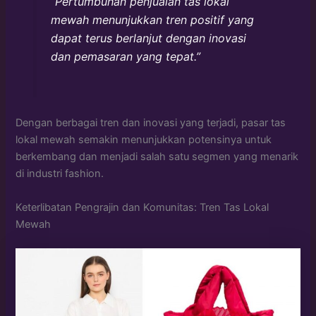
“Pertumbuhan penjualan tas lokal
mewah menunjukkan tren positif yang
dapat terus berlanjut dengan inovasi
dan pemasaran yang tepat.”
Dengan berbagai tren dan inovasi yang terjadi, pasar tas
lokal mewah semakin menunjukkan potensinya untuk
berkembang dan menjadi salah satu segmen yang menarik
di industri fashion.
Keterlibatan Pengrajin dan Komunitas: Tren Tas Lokal
Mewah