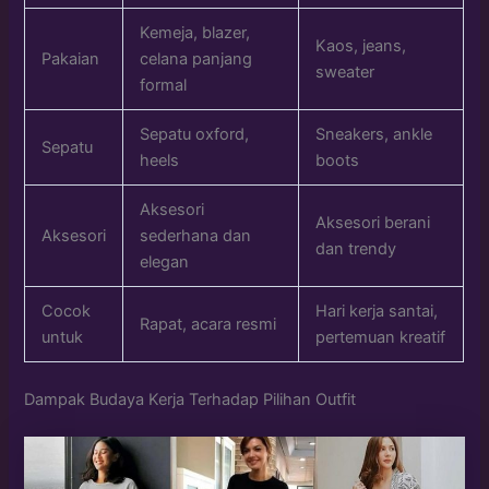
Kemeja, blazer,
Kaos, jeans,
Pakaian
celana panjang
sweater
formal
Sepatu oxford,
Sneakers, ankle
Sepatu
heels
boots
Aksesori
Aksesori berani
Aksesori
sederhana dan
dan trendy
elegan
Cocok
Hari kerja santai,
Rapat, acara resmi
untuk
pertemuan kreatif
Dampak Budaya Kerja Terhadap Pilihan Outfit