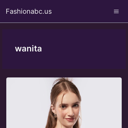
Skip
Fashionabc.us
to
Main
content
Men
wanita