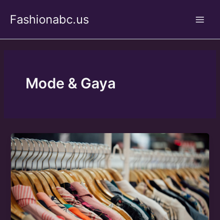
Skip
Fashionabc.us
to
Main
content
Men
Mode & Gaya