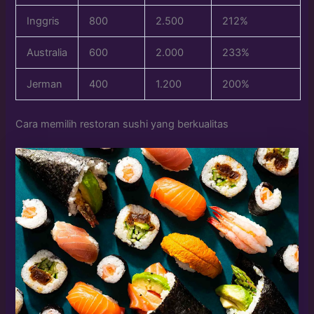
Inggris
800
2.500
212%
Australia
600
2.000
233%
Jerman
400
1.200
200%
Cara memilih restoran sushi yang berkualitas