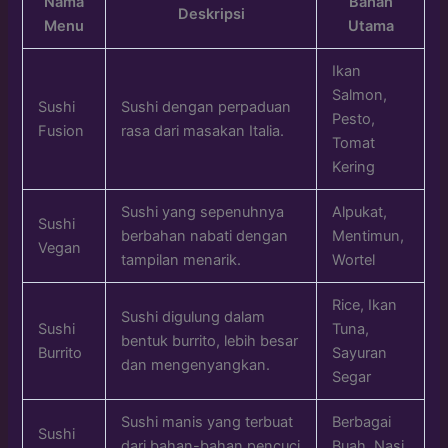
Nama
Bahan
Deskripsi
Menu
Utama
Ikan
Salmon,
Sushi
Sushi dengan perpaduan
Pesto,
Fusion
rasa dari masakan Italia.
Tomat
Kering
Sushi yang sepenuhnya
Alpukat,
Sushi
berbahan nabati dengan
Mentimun,
Vegan
tampilan menarik.
Wortel
Rice, Ikan
Sushi digulung dalam
Sushi
Tuna,
bentuk burrito, lebih besar
Burrito
Sayuran
dan mengenyangkan.
Segar
Sushi manis yang terbuat
Berbagai
Sushi
dari bahan-bahan pencuci
Buah, Nasi