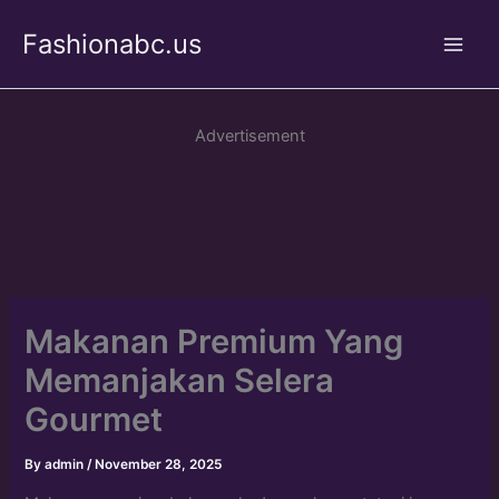
Skip
Fashionabc.us
to
Main
content
Men
Advertisement
Makanan Premium Yang
Memanjakan Selera
Gourmet
By
admin
/
November 28, 2025