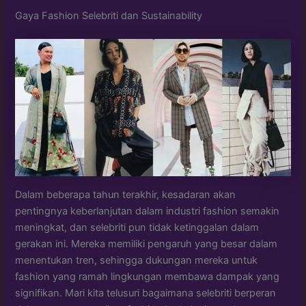
Gaya Fashion Selebriti dan Sustainability
Dalam beberapa tahun terakhir, kesadaran akan
pentingnya keberlanjutan dalam industri fashion semakin
meningkat, dan selebriti pun tidak ketinggalan dalam
gerakan ini. Mereka memiliki pengaruh yang besar dalam
menentukan tren, sehingga dukungan mereka untuk
fashion yang ramah lingkungan membawa dampak yang
signifikan. Mari kita telusuri bagaimana selebriti berperan