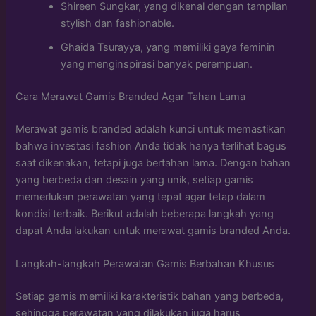
Shireen Sungkar, yang dikenal dengan tampilan
stylish dan fashionable.
Ghaida Tsurayya, yang memiliki gaya feminin
yang menginspirasi banyak perempuan.
Cara Merawat Gamis Branded Agar Tahan Lama
Merawat gamis branded adalah kunci untuk memastikan
bahwa investasi fashion Anda tidak hanya terlihat bagus
saat dikenakan, tetapi juga bertahan lama. Dengan bahan
yang berbeda dan desain yang unik, setiap gamis
memerlukan perawatan yang tepat agar tetap dalam
kondisi terbaik. Berikut adalah beberapa langkah yang
dapat Anda lakukan untuk merawat gamis branded Anda.
Langkah-langkah Perawatan Gamis Berbahan Khusus
Setiap gamis memiliki karakteristik bahan yang berbeda,
sehingga perawatan yang dilakukan juga harus