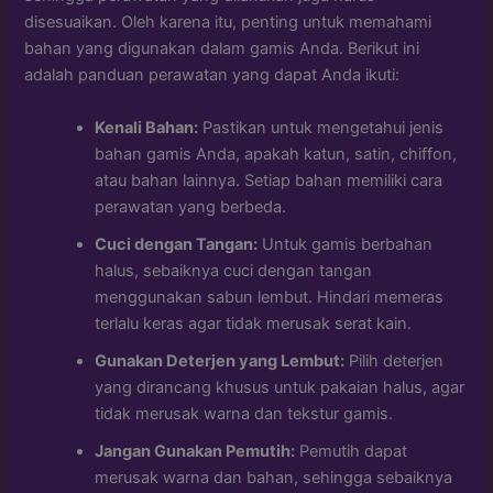
disesuaikan. Oleh karena itu, penting untuk memahami
bahan yang digunakan dalam gamis Anda. Berikut ini
adalah panduan perawatan yang dapat Anda ikuti:
Kenali Bahan:
Pastikan untuk mengetahui jenis
bahan gamis Anda, apakah katun, satin, chiffon,
atau bahan lainnya. Setiap bahan memiliki cara
perawatan yang berbeda.
Cuci dengan Tangan:
Untuk gamis berbahan
halus, sebaiknya cuci dengan tangan
menggunakan sabun lembut. Hindari memeras
terlalu keras agar tidak merusak serat kain.
Gunakan Deterjen yang Lembut:
Pilih deterjen
yang dirancang khusus untuk pakaian halus, agar
tidak merusak warna dan tekstur gamis.
Jangan Gunakan Pemutih:
Pemutih dapat
merusak warna dan bahan, sehingga sebaiknya