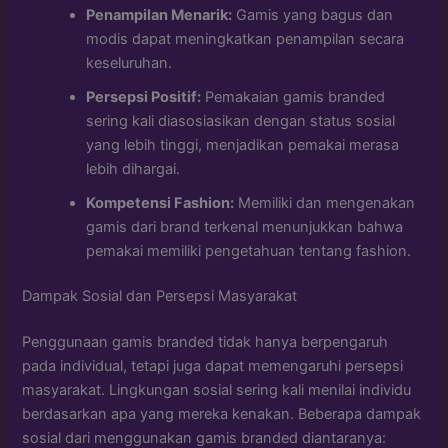
Penampilan Menarik:
Gamis yang bagus dan
modis dapat meningkatkan penampilan secara
keseluruhan.
Persepsi Positif:
Pemakaian gamis branded
sering kali diasosiasikan dengan status sosial
yang lebih tinggi, menjadikan pemakai merasa
lebih dihargai.
Kompetensi Fashion:
Memiliki dan mengenakan
gamis dari brand terkenal menunjukkan bahwa
pemakai memiliki pengetahuan tentang fashion.
Dampak Sosial dan Persepsi Masyarakat
Penggunaan gamis branded tidak hanya berpengaruh
pada individual, tetapi juga dapat memengaruhi persepsi
masyarakat. Lingkungan sosial sering kali menilai individu
berdasarkan apa yang mereka kenakan. Beberapa dampak
sosial dari menggunakan gamis branded diantaranya: