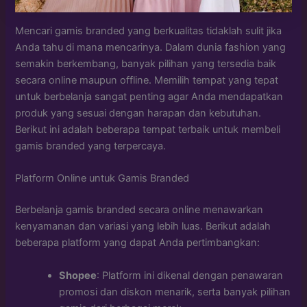
Mencari gamis branded yang berkualitas tidaklah sulit jika
Anda tahu di mana mencarinya. Dalam dunia fashion yang
semakin berkembang, banyak pilihan yang tersedia baik
secara online maupun offline. Memilih tempat yang tepat
untuk berbelanja sangat penting agar Anda mendapatkan
produk yang sesuai dengan harapan dan kebutuhan.
Berikut ini adalah beberapa tempat terbaik untuk membeli
gamis branded yang terpercaya.
Platform Online untuk Gamis Branded
Berbelanja gamis branded secara online menawarkan
kenyamanan dan variasi yang lebih luas. Berikut adalah
beberapa platform yang dapat Anda pertimbangkan:
Shopee
: Platform ini dikenal dengan penawaran
promosi dan diskon menarik, serta banyak pilihan