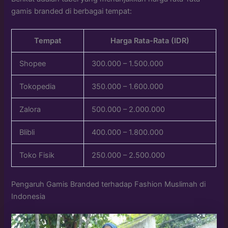
gamis branded di berbagai tempat:
Tempat
Harga Rata-Rata (IDR)
Shopee
300.000 – 1.500.000
Tokopedia
350.000 – 1.600.000
Zalora
500.000 – 2.000.000
Blibli
400.000 – 1.800.000
Toko Fisik
250.000 – 2.500.000
Pengaruh Gamis Branded terhadap Fashion Muslimah di
Indonesia