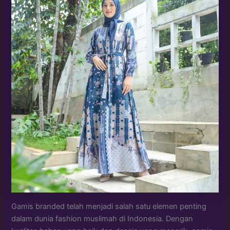
Gamis branded telah menjadi salah satu elemen penting
dalam dunia fashion muslimah di Indonesia. Dengan