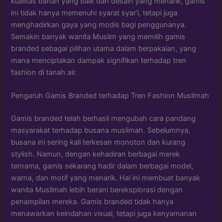
kualitas bahan yang baik dan desain yang menarik, gamis
ini tidak hanya memenuhi syarat syar’i, tetapi juga
menghadirkan gaya yang modis bagi penggunanya.
Semakin banyak wanita Muslim yang memilih gamis
branded sebagai pilihan utama dalam berpakaian, yang
mana menciptakan dampak signifikan terhadap tren
fashion di tanah air.
Pengaruh Gamis Branded terhadap Tren Fashion Muslimah
Gamis branded telah berhasil mengubah cara pandang
masyarakat terhadap busana muslimah. Sebelumnya,
busana ini sering kali terkesan monoton dan kurang
stylish. Namun, dengan kehadiran berbagai merek
ternama, gamis sekarang hadir dalam berbagai model,
warna, dan motif yang menarik. Hal ini membuat banyak
wanita Muslimah lebih berani bereksplorasi dengan
penampilan mereka. Gamis branded tidak hanya
menawarkan keindahan visual, tetapi juga kenyamanan