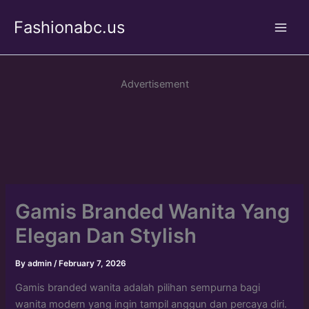
Skip
Fashionabc.us
to
Main
content
Men
Advertisement
Gamis Branded Wanita Yang
Elegan Dan Stylish
By
admin
/
February 7, 2026
Gamis branded wanita adalah pilihan sempurna bagi
wanita modern yang ingin tampil anggun dan percaya diri.