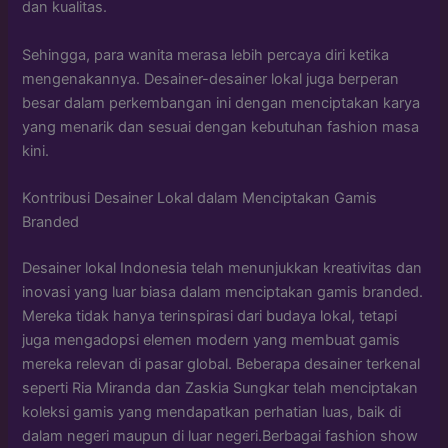
dan kualitas.
Sehingga, para wanita merasa lebih percaya diri ketika
mengenakannya. Desainer-desainer lokal juga berperan
besar dalam perkembangan ini dengan menciptakan karya
yang menarik dan sesuai dengan kebutuhan fashion masa
kini.
Kontribusi Desainer Lokal dalam Menciptakan Gamis
Branded
Desainer lokal Indonesia telah menunjukkan kreativitas dan
inovasi yang luar biasa dalam menciptakan gamis branded.
Mereka tidak hanya terinspirasi dari budaya lokal, tetapi
juga mengadopsi elemen modern yang membuat gamis
mereka relevan di pasar global. Beberapa desainer terkenal
seperti Ria Miranda dan Zaskia Sungkar telah menciptakan
koleksi gamis yang mendapatkan perhatian luas, baik di
dalam negeri maupun di luar negeri.Berbagai fashion show