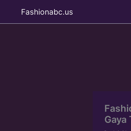
Skip
Fashionabc.us
to
content
Fashi
Gaya 