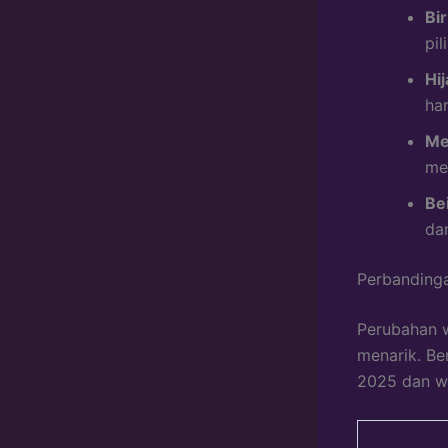
Bir
pi
Hi
ha
Me
me
Be
da
Perbanding
Perubahan w
menarik. Be
2025 dan w