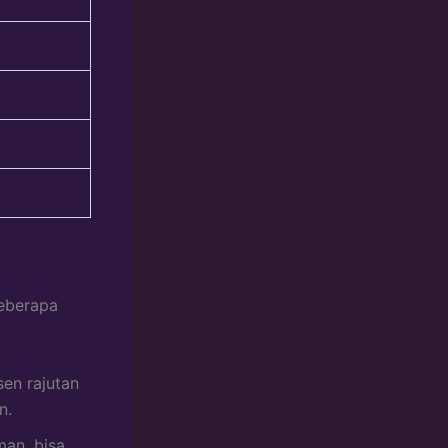
beberapa
en rajutan
n.
an, bisa