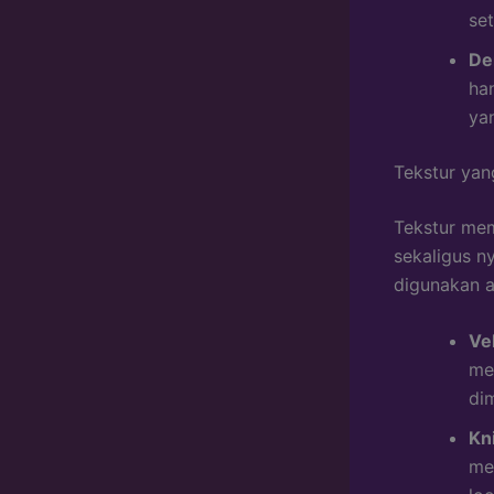
se
De
han
ya
Tekstur ya
Tekstur mem
sekaligus n
digunakan an
Ve
me
dim
Kn
me