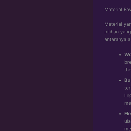
Material Fa
Material y
pilihan yan
antaranya a
Wo
br
th
Bul
ter
li
me
Fl
ula
me