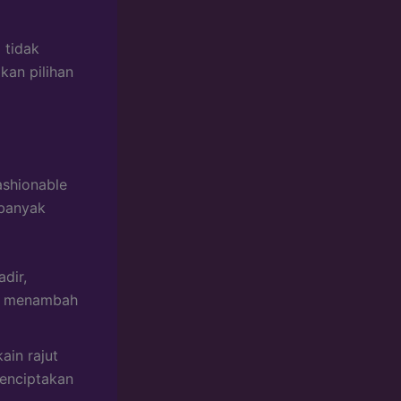
 tidak
kan pilihan
ashionable
 banyak
dir,
ga menambah
ain rajut
menciptakan