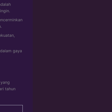
adalah
ingin.
encerminkan
.
kuatan,
s dalam gaya
 yang
ri tahun