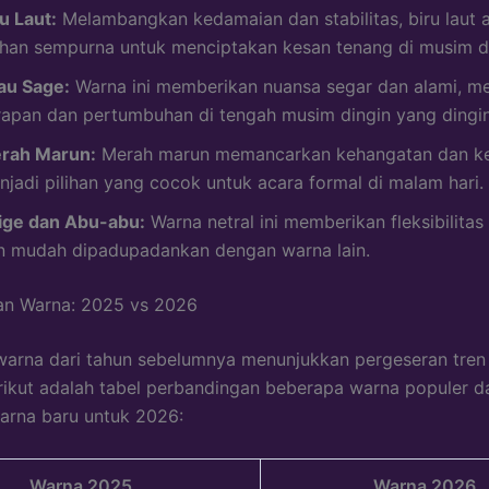
u Laut:
Melambangkan kedamaian dan stabilitas, biru laut 
lihan sempurna untuk menciptakan kesan tenang di musim d
jau Sage:
Warna ini memberikan nuansa segar dan alami, m
rapan dan pertumbuhan di tengah musim dingin yang dingin
rah Marun:
Merah marun memancarkan kehangatan dan ke
njadi pilihan yang cocok untuk acara formal di malam hari.
ige dan Abu-abu:
Warna netral ini memberikan fleksibilita
n mudah dipadupadankan dengan warna lain.
an Warna: 2025 vs 2026
arna dari tahun sebelumnya menunjukkan pergeseran tren
rikut adalah tabel perbandingan beberapa warna populer da
arna baru untuk 2026:
Warna 2025
Warna 2026