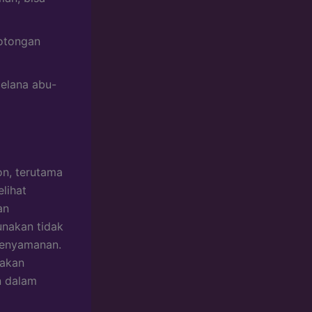
otongan
celana abu-
on, terutama
lihat
an
unakan tidak
 kenyamanan.
 akan
n dalam