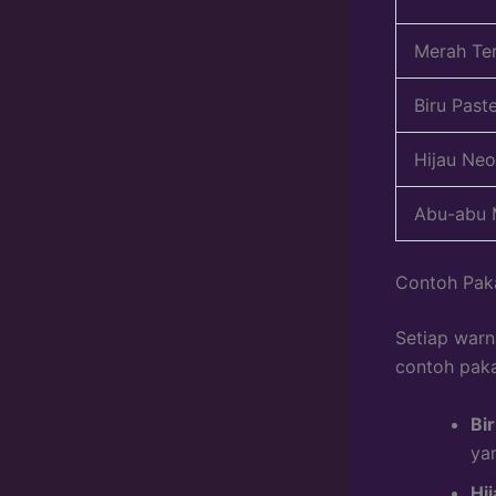
Merah Te
Biru Paste
Hijau Ne
Abu-abu
Contoh Pak
Setiap warn
contoh paka
Bir
ya
Hi