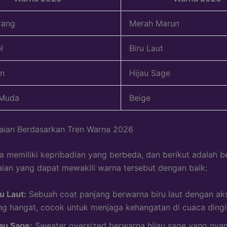
rang
Merah Marun
l
Biru Laut
on
Hijau Sage
 Muda
Beige
aian Berdasarkan Tren Warna 2026
a memiliki kepribadian yang berbeda, dan berikut adalah 
ian yang dapat mewakili warna tersebut dengan baik:
u Laut:
Sebuah coat panjang berwarna biru laut dengan aks
ng hangat, cocok untuk menjaga kehangatan di cuaca dingi
jau Sage:
Sweater oversized berwarna hijau sage yang nyam