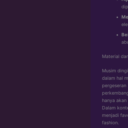
di
Me
el
Be
ab
Material da
Musim dingi
dalam hal m
pergeseran 
perkembanga
hanya akan 
Dalam konte
menjadi fav
fashion.