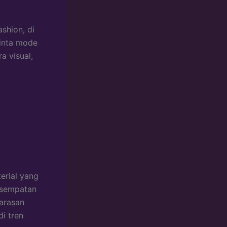
shion, di
cinta mode
a visual,
erial yang
esempatan
larasan
di tren