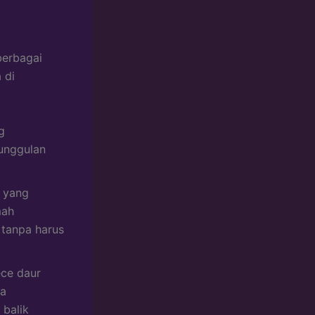
berbagai
 di
g
eunggulan
s yang
mah
 tanpa harus
ece daur
ya
 balik