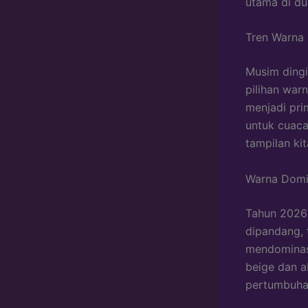
utama di dun
Tren Warna 
Musim dingi
pilihan war
menjadi pri
untuk cuaca
tampilan kit
Warna Domi
Tahun 2026 
dipandang,
mendominasi
beige dan a
pertumbuha