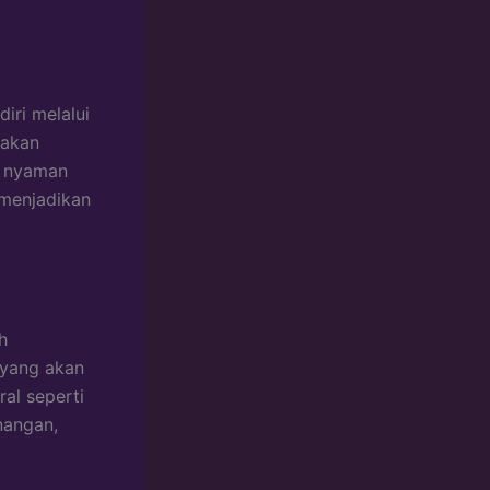
iri melalui
 akan
s nyaman
 menjadikan
h
 yang akan
al seperti
nangan,