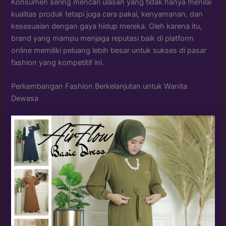
Konsumen sering mencari ulasan yang tidak hanya menilai
kualitas produk tetapi juga cara pakai, kenyamanan, dan
kesesuaian dengan gaya hidup mereka. Oleh karena itu,
brand yang mampu menjaga reputasi baik di platform
online memiliki peluang lebih besar untuk sukses di pasar
fashion yang kompetitif ini.
Perkembangan Fashion Berkelanjutan untuk Wanita
Dewasa