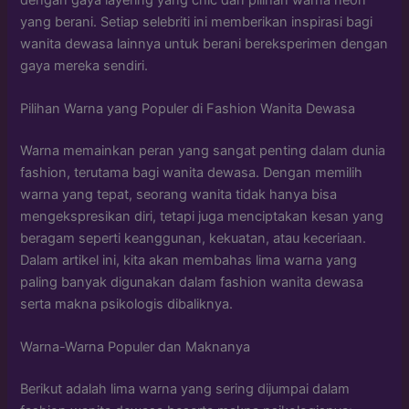
yang berani. Setiap selebriti ini memberikan inspirasi bagi
wanita dewasa lainnya untuk berani bereksperimen dengan
gaya mereka sendiri.
Pilihan Warna yang Populer di Fashion Wanita Dewasa
Warna memainkan peran yang sangat penting dalam dunia
fashion, terutama bagi wanita dewasa. Dengan memilih
warna yang tepat, seorang wanita tidak hanya bisa
mengekspresikan diri, tetapi juga menciptakan kesan yang
beragam seperti keanggunan, kekuatan, atau keceriaan.
Dalam artikel ini, kita akan membahas lima warna yang
paling banyak digunakan dalam fashion wanita dewasa
serta makna psikologis dibaliknya.
Warna-Warna Populer dan Maknanya
Berikut adalah lima warna yang sering dijumpai dalam