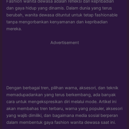
Fashion wanita dewasa adalah refleksi dari kepribadian
dan gaya hidup yang dinamis. Dalam dunia yang terus
berubah, wanita dewasa dituntut untuk tetap fashionable
tanpa mengorbankan kenyamanan dan kepribadian
mereka.
Advertisement
Dengan berbagai tren, pilihan warna, aksesori, dan teknik
memadupadankan yang terus berkembang, ada banyak
cara untuk mengekspresikan diri melalui mode. Artikel ini
akan membahas tren terbaru, warna yang populer, aksesori
yang wajib dimiliki, dan bagaimana media sosial berperan
dalam membentuk gaya fashion wanita dewasa saat ini.