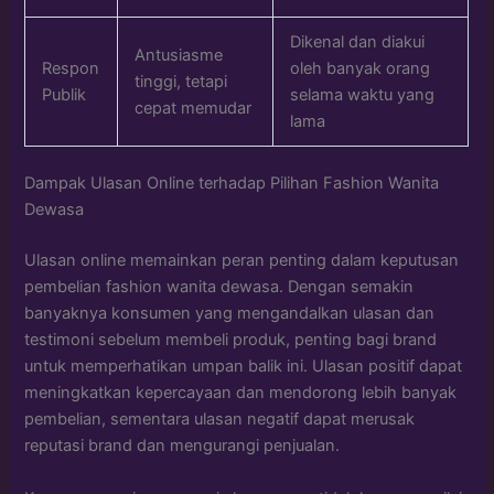
Dikenal dan diakui
Antusiasme
Respon
oleh banyak orang
tinggi, tetapi
Publik
selama waktu yang
cepat memudar
lama
Dampak Ulasan Online terhadap Pilihan Fashion Wanita
Dewasa
Ulasan online memainkan peran penting dalam keputusan
pembelian fashion wanita dewasa. Dengan semakin
banyaknya konsumen yang mengandalkan ulasan dan
testimoni sebelum membeli produk, penting bagi brand
untuk memperhatikan umpan balik ini. Ulasan positif dapat
meningkatkan kepercayaan dan mendorong lebih banyak
pembelian, sementara ulasan negatif dapat merusak
reputasi brand dan mengurangi penjualan.