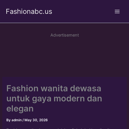
Skip
Fashionabc.us
to
Main
content
Men
Advertisement
Fashion wanita dewasa
untuk gaya modern dan
elegan
By
admin
/
May 30, 2026