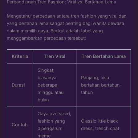
Perbandingan Tren Fashion: Viral vs. Bertahan Lama
Mengetahui perbedaan antara tren fashion yang viral dan
yang bertahan lama sangat penting bagi wanita dewasa
dalam memilih gaya. Berikut adalah tabel yang
menggambarkan perbedaan tersebut:
Kriteria
Tren Viral
Tren Bertahan Lama
Singkat,
biasanya
Panjang, bisa
Durasi
beberapa
bertahan bertahun-
minggu atau
tahun
bulan
Gaya oversized,
fashion yang
Classic little black
Contoh
dipengaruhi
dress, trench coat
meme