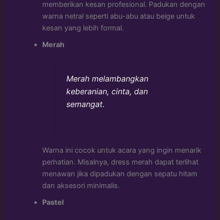
memberikan kesan profesional. Padukan dengan
warna netral seperti abu-abu atau beige untuk
kesan yang lebih formal.
Merah
Merah melambangkan
keberanian, cinta, dan
semangat.
Warna ini cocok untuk acara yang ingin menarik
perhatian. Misalnya, dress merah dapat terlihat
menawan jika dipadukan dengan sepatu hitam
dan aksesori minimalis.
Pastel