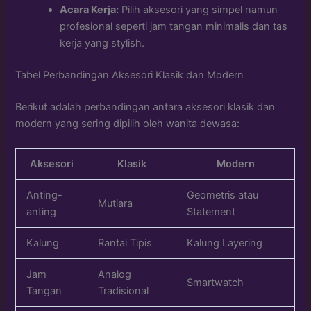
Acara Kerja:
Pilih aksesori yang simpel namun
profesional seperti jam tangan minimalis dan tas
kerja yang stylish.
Tabel Perbandingan Aksesori Klasik dan Modern
Berikut adalah perbandingan antara aksesori klasik dan
modern yang sering dipilih oleh wanita dewasa:
Aksesori
Klasik
Modern
Anting-
Geometris atau
Mutiara
anting
Statement
Kalung
Rantai Tipis
Kalung Layering
Jam
Analog
Smartwatch
Tangan
Tradisional