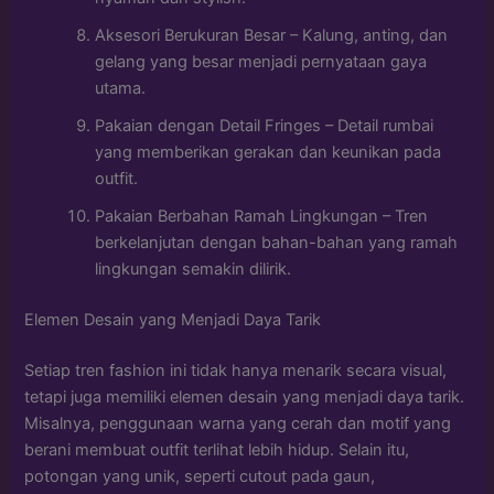
Aksesori Berukuran Besar – Kalung, anting, dan
gelang yang besar menjadi pernyataan gaya
utama.
Pakaian dengan Detail Fringes – Detail rumbai
yang memberikan gerakan dan keunikan pada
outfit.
Pakaian Berbahan Ramah Lingkungan – Tren
berkelanjutan dengan bahan-bahan yang ramah
lingkungan semakin dilirik.
Elemen Desain yang Menjadi Daya Tarik
Setiap tren fashion ini tidak hanya menarik secara visual,
tetapi juga memiliki elemen desain yang menjadi daya tarik.
Misalnya, penggunaan warna yang cerah dan motif yang
berani membuat outfit terlihat lebih hidup. Selain itu,
potongan yang unik, seperti cutout pada gaun,