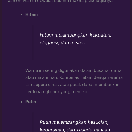
fashion wanita dewasa beserta makna psikologisnya:
Hitam
Hitam melambangkan kekuatan,
elegansi, dan misteri.
Warna ini sering digunakan dalam busana formal
atau malam hari. Kombinasi hitam dengan warna
lain seperti emas atau perak dapat memberikan
sentuhan glamor yang memikat.
Putih
Putih melambangkan kesucian,
kebersihan, dan kesederhanaan.