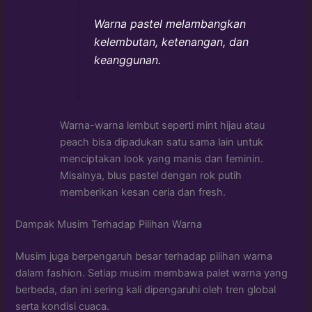
Warna pastel melambangkan
kelembutan, ketenangan, dan
keanggunan.
Warna-warna lembut seperti mint hijau atau
peach bisa dipadukan satu sama lain untuk
menciptakan look yang manis dan feminin.
Misalnya, blus pastel dengan rok putih
memberikan kesan ceria dan fresh.
Dampak Musim Terhadap Pilihan Warna
Musim juga berpengaruh besar terhadap pilihan warna
dalam fashion. Setiap musim membawa palet warna yang
berbeda, dan ini sering kali dipengaruhi oleh tren global
serta kondisi cuaca.