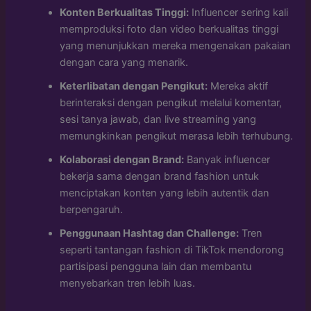
Konten Berkualitas Tinggi:
Influencer sering kali
memproduksi foto dan video berkualitas tinggi
yang menunjukkan mereka mengenakan pakaian
dengan cara yang menarik.
Keterlibatan dengan Pengikut:
Mereka aktif
berinteraksi dengan pengikut melalui komentar,
sesi tanya jawab, dan live streaming yang
memungkinkan pengikut merasa lebih terhubung.
Kolaborasi dengan Brand:
Banyak influencer
bekerja sama dengan brand fashion untuk
menciptakan konten yang lebih autentik dan
berpengaruh.
Penggunaan Hashtag dan Challenge:
Tren
seperti tantangan fashion di TikTok mendorong
partisipasi pengguna lain dan membantu
menyebarkan tren lebih luas.