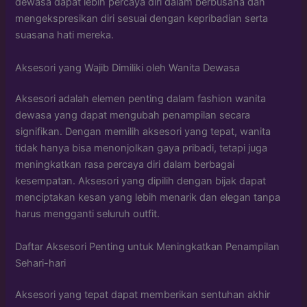
dewasa dapat lebih percaya diri dalam berbusana dan
mengekspresikan diri sesuai dengan kepribadian serta
suasana hati mereka.
Aksesori yang Wajib Dimiliki oleh Wanita Dewasa
Aksesori adalah elemen penting dalam fashion wanita
dewasa yang dapat mengubah penampilan secara
signifikan. Dengan memilih aksesori yang tepat, wanita
tidak hanya bisa menonjolkan gaya pribadi, tetapi juga
meningkatkan rasa percaya diri dalam berbagai
kesempatan. Aksesori yang dipilih dengan bijak dapat
menciptakan kesan yang lebih menarik dan elegan tanpa
harus mengganti seluruh outfit.
Daftar Aksesori Penting untuk Meningkatkan Penampilan
Sehari-hari
Aksesori yang tepat dapat memberikan sentuhan akhir