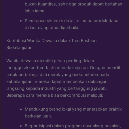
bukan kuantitas, sehingga produk dapat bertahan
lebih lama.
Penerapan sistem sirkular, di mana produk dapat
didaur ulang atau diperbaiki.
Kontribusi Wanita Dewasa dalam Tren Fashion
Berkelanjutan
Wanita dewasa memiliki peran penting dalam
menggerakkan tren fashion berkelanjutan. Dengan memilih
untuk berbelanja dari merek yang berkomitmen pada
keberlanjutan, mereka dapat memberikan dukungan
langsung kepada industri yang bertanggung jawab.
Beberapa cara mereka bisa berkontribusi meliputi:
Mendukung brand lokal yang menerapkan praktik
berkelanjutan.
Berpartisipasi dalam program daur ulang pakaian,