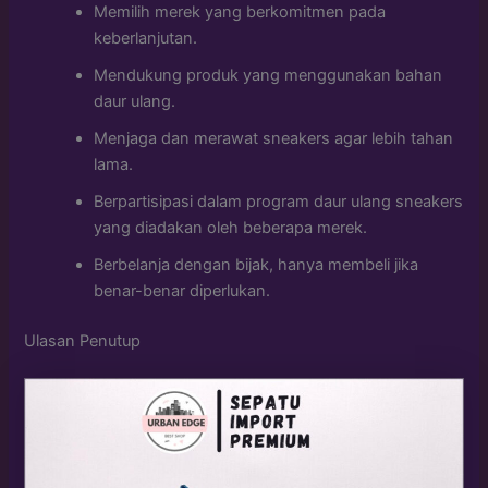
Memilih merek yang berkomitmen pada
keberlanjutan.
Mendukung produk yang menggunakan bahan
daur ulang.
Menjaga dan merawat sneakers agar lebih tahan
lama.
Berpartisipasi dalam program daur ulang sneakers
yang diadakan oleh beberapa merek.
Berbelanja dengan bijak, hanya membeli jika
benar-benar diperlukan.
Ulasan Penutup