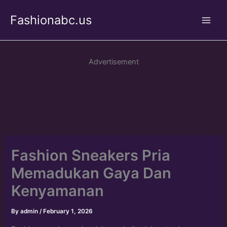
Skip
Fashionabc.us
to
Main
content
Men
Advertisement
Fashion Sneakers Pria
Memadukan Gaya Dan
Kenyamanan
By
admin
/
February 1, 2026