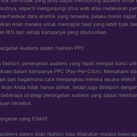
ntuk bertindak yang jelas dapat mendorong audiens untuk
ikutnya, seperti mengunjungi situs web atau melakukan pe
nfaatkan data analitik yang tersedia, pelaku bisnis dapat
kan iklan mereka untuk mencapai hasil yang lebih baik da
n ROI dari setiap kampanye yang diluncurkan.
nargetan Audiens dalam Fashion PPC
 fashion, penargetan audiens yang tepat menjadi kunci un
ukses dalam kampanye PPC (Pay-Per-Click). Memahami si
get dan bagaimana cara menjangkau mereka secara efektif
iklan Anda tidak hanya dilihat, tetapi juga direspon dengan
ri beberapa strategi penargetan audiens yang dapat memba
juan tersebut.
rgetan yang Efektif
audiens dalam iklan fashion bisa dilakukan melalui beber