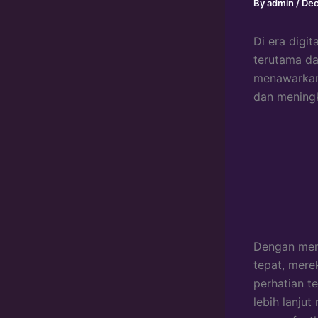
By
admin
/
Dec
Di era digit
terutama da
menawarkan 
dan meningk
Dengan mem
tepat, mere
perhatian t
lebih lanju