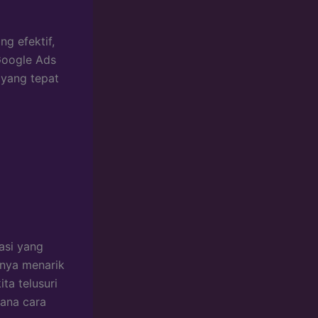
ng efektif,
Google Ads
 yang tepat
asi yang
anya menarik
ta telusuri
mana cara