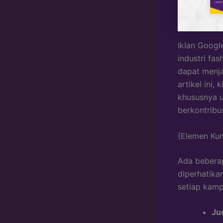
Iklan Googl
industri fas
dapat menja
artikel ini
khususnya u
berkontribu
{Elemen Kun
Ada beberap
diperhatika
setiap kamp
Jud