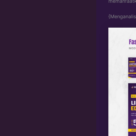
memanfaatk
{Menganalis