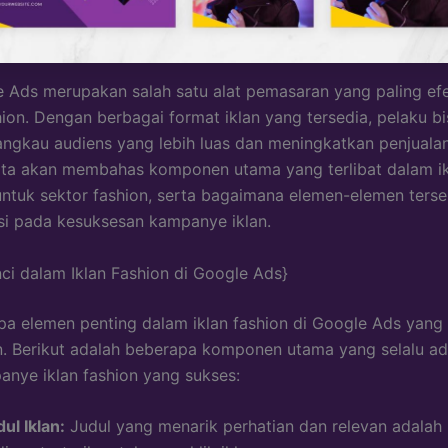
e Ads merupakan salah satu alat pemasaran yang paling efe
hion. Dengan berbagai format iklan yang tersedia, pelaku bi
ngkau audiens yang lebih luas dan meningkatkan penjuala
, kita akan membahas komponen utama yang terlibat dalam i
ntuk sektor fashion, serta bagaimana elemen-elemen terse
si pada kesuksesan kampanye iklan.
ci dalam Iklan Fashion di Google Ads}
a elemen penting dalam iklan fashion di Google Ads yang 
n. Berikut adalah beberapa komponen utama yang selalu a
anye iklan fashion yang sukses:
ul Iklan:
Judul yang menarik perhatian dan relevan adalah 