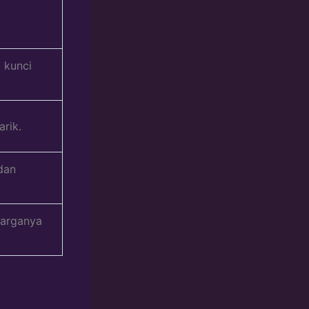
 kunci
rik.
dan
harganya