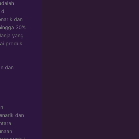
adalah
 di
narik dan
 hingga 30%
lanja yang
ai produk
an dan
an
enarik dan
ntara
unaan