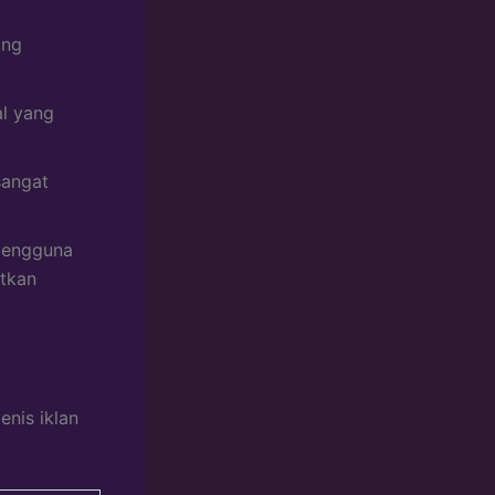
ang
l yang
sangat
pengguna
atkan
enis iklan