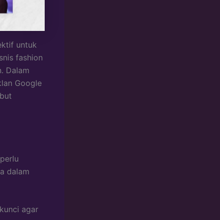
ktif untuk
snis fashion
n. Dalam
klan Google
but
perlu
da dalam
kunci agar