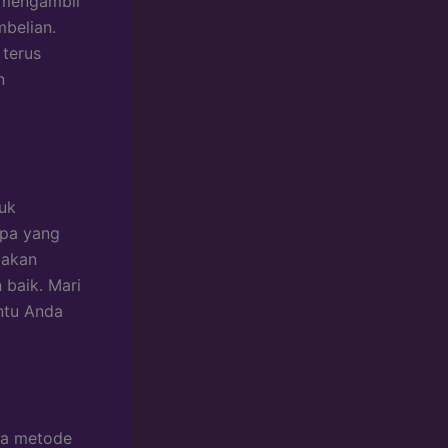
 mengambil
mbelian.
 terus
n
tuk
apa yang
 akan
 baik. Mari
ntu Anda
apa metode