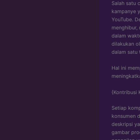
Salah satu 
kampanye ya
YouTube. De
menghibur,
dalam waktu
dilakukan o
dalam satu 
Hal ini me
meningkatka
{Kontribusi
Setiap komp
konsumen da
deskripsi y
gambar prod