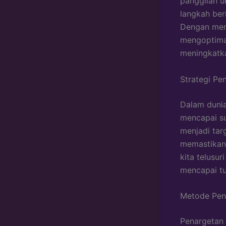
panggilan u
langkah ber
Dengan mema
mengoptimal
meningkatka
Strategi Pe
Dalam dunia
mencapai s
menjadi tar
memastikan 
kita telusu
mencapai tu
Metode Pena
Penargetan 