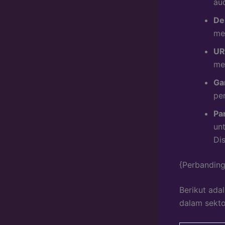
aud
Des
me
UR
me
Ga
pe
Pa
un
Dis
{Perbanding
Berikut ada
dalam sekto