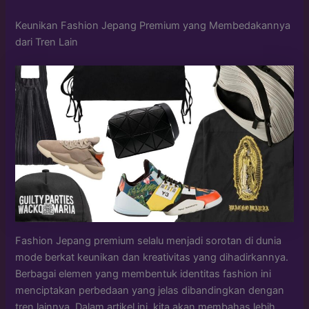
Keunikan Fashion Jepang Premium yang Membedakannya
dari Tren Lain
Fashion Jepang premium selalu menjadi sorotan di dunia
mode berkat keunikan dan kreativitas yang dihadirkannya.
Berbagai elemen yang membentuk identitas fashion ini
menciptakan perbedaan yang jelas dibandingkan dengan
tren lainnya. Dalam artikel ini, kita akan membahas lebih