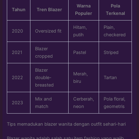
Warna
Pola
Tahun
Tren Blazer
Populer
Terkenal
Hitam,
Plain,
2020
Oversized fit
putih
checkered
Blazer
2021
Pastel
Striped
cropped
Blazer
Merah,
2022
double-
Tartan
biru
breasted
Mix and
Cerberah,
Pola floral,
2023
match
neon
geometris
Tips memadukan blazer wanita dengan outfit sehari-hari
Blazer wanita adalah salah satu item fashion yang wajib