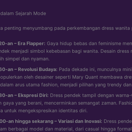
 dalam Sejarah Mode
ra penting menyumbang pada perkembangan dress wanita 
20-an – Era Flapper:
Gaya hidup bebas dan feminisme mem
ndek menjadi simbol kebebasan bagi wanita. Desain dress 
bih simpel dan nyaman.
60-an – Revolusi Budaya:
Pada dekade ini, munculnya mini
populerkan oleh desainer seperti Mary Quant membawa dr
 dalam arus utama fashion, menjadi pilihan yang trendy dan 
80-an – Ekspresi Diri:
Dress pendek tampil dengan warna-
n gaya yang berani, mencerminkan semangat zaman. Fashi
a untuk mengekspresikan identitas diri.
00-an hingga sekarang – Variasi dan Inovasi:
Dress pendek
lam berbagai model dan material, dari casual hingga formal