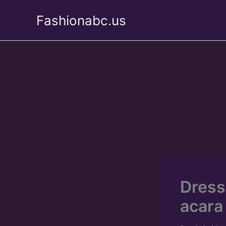
Skip
Fashionabc.us
to
content
Dress
acara