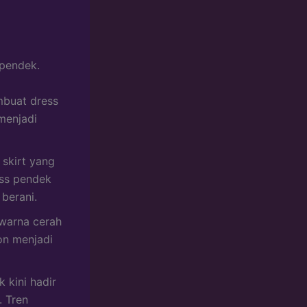
pendek.
buat dress
menjadi
 skirt yang
ess pendek
berani.
warna cerah
on menjadi
 kini hadir
. Tren