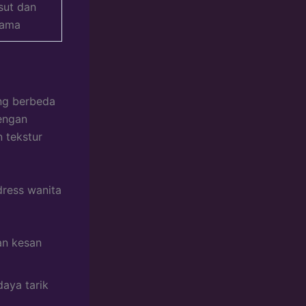
sut dan
lama
ang berbeda
engan
 tekstur
dress wanita
an kesan
aya tarik