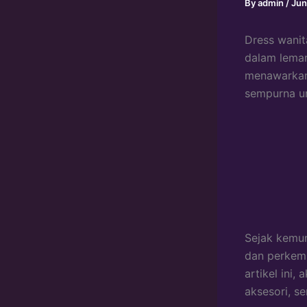
By
admin
/
Jun
Dress wanit
dalam lemari
menawarkan 
sempurna u
Sejak kemun
dan perkemb
artikel ini,
aksesori, s