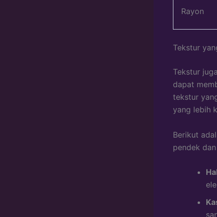
Rayon
Tekstur yang
Tekstur jug
dapat membe
tekstur yan
yang lebih 
Berikut ada
pendek dan
Ha
el
Ka
san