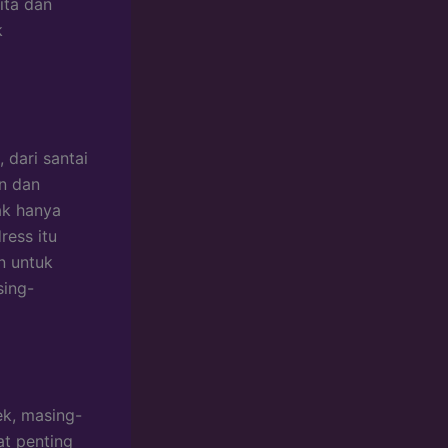
ita dan
k
 dari santai
n dan
ak hanya
ress itu
n untuk
sing-
k, masing-
t penting