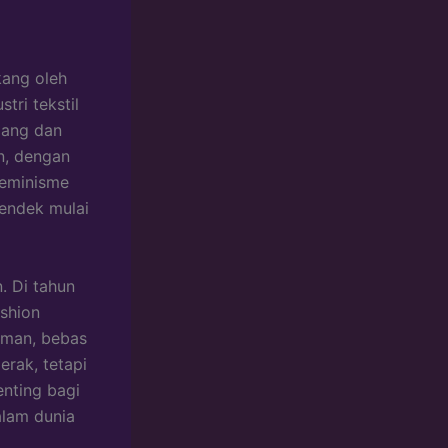
kang oleh
tri tekstil
jang dan
n, dengan
feminisme
pendek mulai
. Di tahun
shion
aman, bebas
erak, tetapi
enting bagi
alam dunia