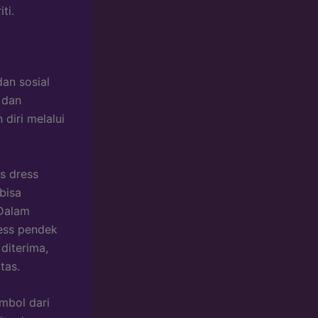
ti.
an sosial
 dan
iri melalui
s dress
bisa
 Dalam
ress pendek
diterima,
tas.
imbol dari