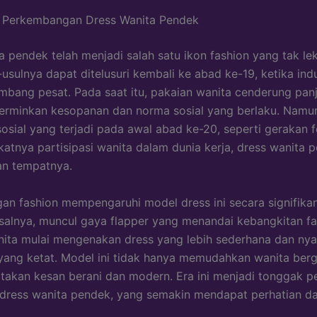
n Perkembangan Dress Wanita Pendek
a pendek telah menjadi salah satu ikon fashion yang tak le
usulnya dapat ditelusuri kembali ke abad ke-19, ketika indus
mbang pesat. Pada saat itu, pakaian wanita cenderung pan
erminkan kesopanan dan norma sosial yang berlaku. Namu
osial yang terjadi pada awal abad ke-20, seperti gerakan 
atnya partisipasi wanita dalam dunia kerja, dress wanita 
n tempatnya.
n fashion mempengaruhi model dress ini secara signifikan
salnya, muncul gaya flapper yang menandai kebangkitan fa
ita mulai mengenakan dress yang lebih sederhana dan ny
 yang ketat. Model ini tidak hanya memudahkan wanita berg
takan kesan berani dan modern. Era ini menjadi tonggak p
 dress wanita pendek, yang semakin mendapat perhatian d