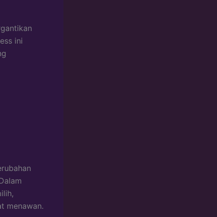
rgantikan
ess ini
ng
erubahan
 Dalam
lih,
hat menawan.