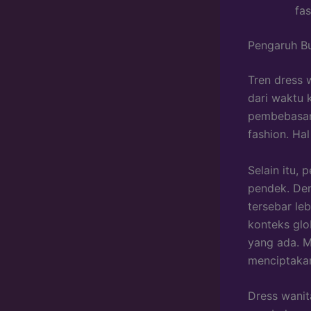
fas
Pengaruh Bu
Tren dress 
dari waktu 
pembebasan
fashion. Ha
Selain itu,
pendek. Den
tersebar le
konteks glo
yang ada. M
menciptakan
Dress wanit