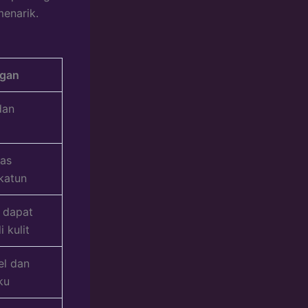
menarik.
ngan
dan
pas
katun
n dapat
 kulit
el dan
ku