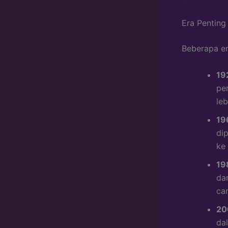
Era Penting
Beberapa e
19
pe
le
19
di
ke
19
da
car
20
da