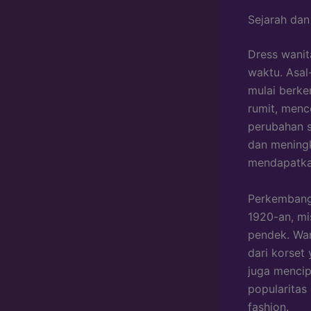
Sejarah da
Dress wanit
waktu. Asal-
mulai berke
rumit, menc
perubahan s
dan meningk
mendapatka
Perkembanga
1920-an, mi
pendek. Wan
dari korset
juga mencip
popularitas
fashion.