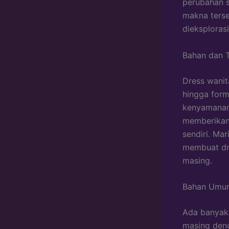
perubahan s
makna terse
dieksplorasi
Bahan dan T
Dress wanit
hingga form
kenyamanan 
memberikan 
sendiri. Ma
membuat dre
masing.
Bahan Umum
Ada banyak
masing deng