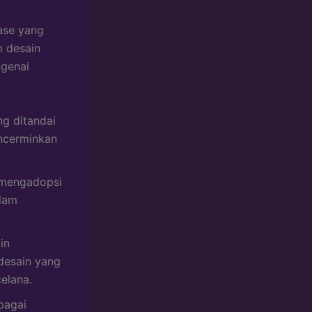
ase yang
m desain
ngenai
g ditandai
encerminkan
 mengadopsi
lam
in
desain yang
elana.
bagai