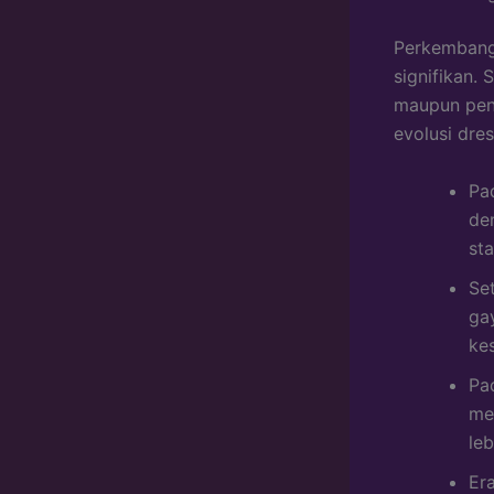
Perkembanga
signifikan.
maupun pen
evolusi dre
Pa
de
st
Se
ga
ke
Pa
me
le
Er