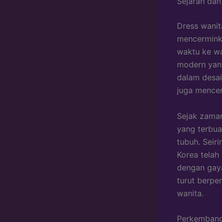
Sejarah dan
Dress wanit
mencerminka
waktu ke wa
modern yang
dalam desai
juga mencer
Sejak zaman
yang terbua
tubuh. Seir
Korea tela
dengan gaya
turut berpe
wanita.
Perkembang