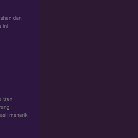
dahan dan
 ini
a tren
yang
asil menarik