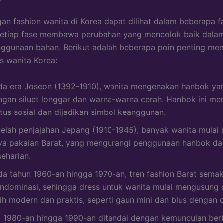
n fashion wanita di Korea dapat dilihat dalam beberapa f
 Setiap fase membawa perubahan yang mencolok baik dala
ggunaan bahan. Berikut adalah beberapa poin penting me
ss wanita Korea:
da era Joseon (1392-1910), wanita mengenakan hanbok yan
ngan siluet longgar dan warna-warna cerah. Hanbok ini m
atus sosial dan dijadikan simbol keanggunan.
telah penjajahan Jepang (1910-1945), banyak wanita mulai
ya pakaian Barat, yang mengurangi penggunaan hanbok da
seharian.
da tahun 1960-an hingga 1970-an, tren fashion Barat semak
ndominasi, sehingga dress untuk wanita mulai mengusung 
bih modern dan praktis, seperti gaun mini dan blus dengan c
a 1980-an hingga 1990-an ditandai dengan kemunculan ber