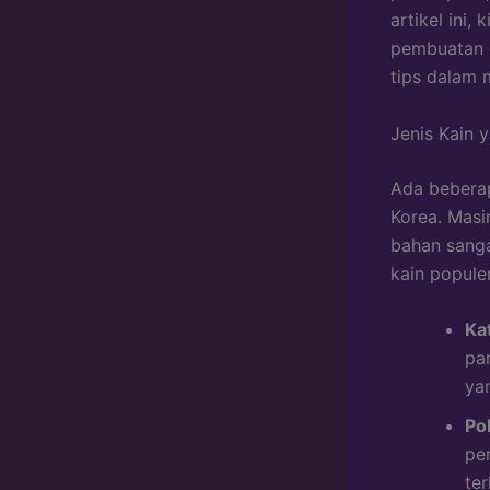
artikel ini
pembuatan d
tips dalam 
Jenis Kain 
Ada beberap
Korea. Masi
bahan sanga
kain popule
Ka
pa
ya
Po
pe
te