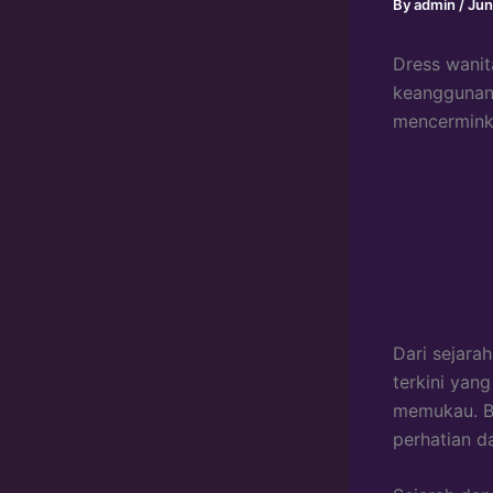
By
admin
/
Jun
Dress wanit
keanggunann
mencerminka
Dari sejara
terkini yan
memukau. Ba
perhatian d