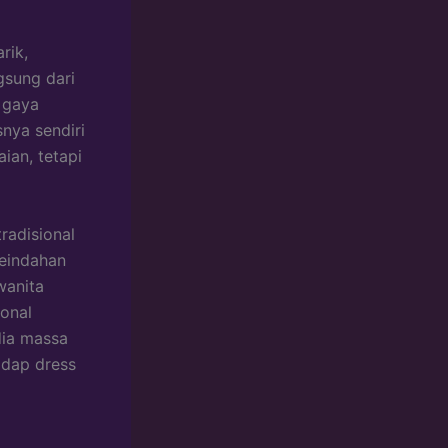
rik,
gsung dari
 gaya
snya sendiri
ian, tetapi
radisional
keindahan
wanita
onal
dia massa
adap dress