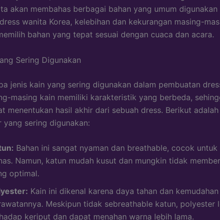
, kita akan membahas berbagai bahan yang umum digunakan
ress wanita Korea, kelebihan dan kekurangan masing-masi
memilih bahan yang tepat sesuai dengan cuaca dan acara.
yang Sering Digunakan
a jenis kain yang sering digunakan dalam pembuatan dres
ng-masing kain memiliki karakteristik yang berbeda, sehing
t menentukan hasil akhir dari sebuah dress. Berikut adala
r yang sering digunakan:
tun:
Bahan ini sangat nyaman dan breathable, cocok untuk
nas. Namun, katun mudah kusut dan mungkin tidak member
ng optimal.
lyester:
Kain ini dikenal karena daya tahan dan kemudahan
rawatannya. Meskipun tidak sebreathable katun, polyester l
rhadap keriput dan dapat menahan warna lebih lama.