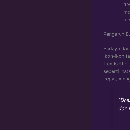
de
me
me
Pengaruh B
Budaya dan 
Ikon-ikon fa
trendsetter
seperti Ins
cepat, meng
“Dre
dan 