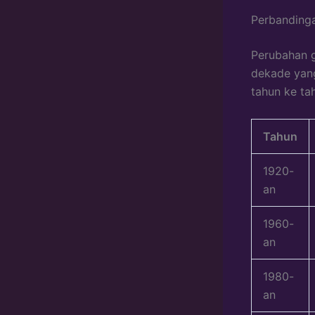
Perbanding
Perubahan g
dekade yang
tahun ke ta
Tahun
1920-
an
1960-
an
1980-
an