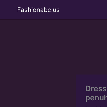
Skip
Fashionabc.us
to
content
Dress
penuh