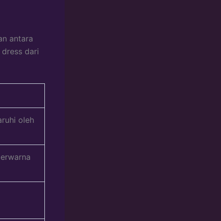
an antara
dress dari
ruhi oleh
berwarna