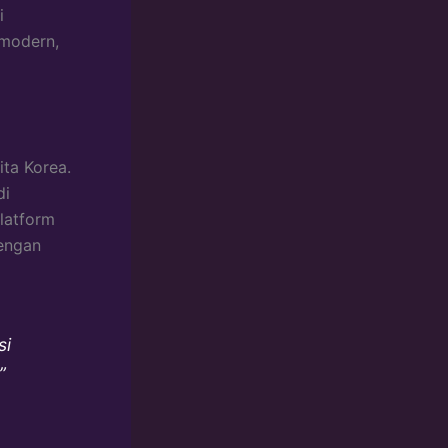
i
modern,
ta Korea.
di
platform
dengan
si
”