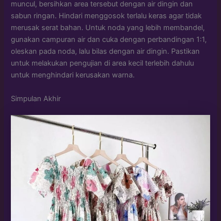
muncul, bersihkan area tersebut dengan air dingin dan
sabun ringan. Hindari menggosok terlalu keras agar tidak
merusak serat bahan. Untuk noda yang lebih membandel,
gunakan campuran air dan cuka dengan perbandingan 1:1,
oleskan pada noda, lalu bilas dengan air dingin. Pastikan
untuk melakukan pengujian di area kecil terlebih dahulu
untuk menghindari kerusakan warna.
Simpulan Akhir