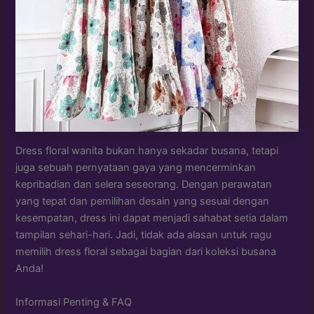
Dress floral wanita bukan hanya sekadar busana, tetapi
juga sebuah pernyataan gaya yang mencerminkan
kepribadian dan selera seseorang. Dengan perawatan
yang tepat dan pemilihan desain yang sesuai dengan
kesempatan, dress ini dapat menjadi sahabat setia dalam
tampilan sehari-hari. Jadi, tidak ada alasan untuk ragu
memilih dress floral sebagai bagian dari koleksi busana
Anda!
Informasi Penting & FAQ