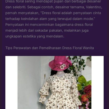
Dress floral sering mendapat pujian dari berbagai desainer
dan selebriti. Sebagai contoh, desainer ternama, Valentino,
pernah menyatakan, “Dress floral adalah pernyataan cinta
terhadap keindahan alam yang terwujud dalam mode.”
Pernyataan ini mencerminkan bagaimana dress floral
menjadi lebih dari sekadar pakaian, melainkan juga
ungkapan estetika yang mendalam.
Tips Perawatan dan Pemeliharaan Dress Floral Wanita