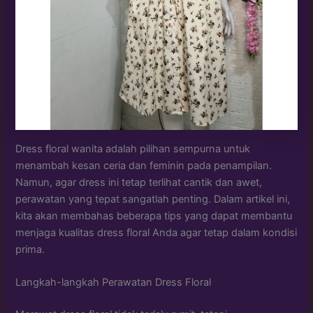
Dress floral wanita adalah pilihan sempurna untuk
menambah kesan ceria dan feminin pada penampilan.
Namun, agar dress ini tetap terlihat cantik dan awet,
perawatan yang tepat sangatlah penting. Dalam artikel ini,
kita akan membahas beberapa tips yang dapat membantu
menjaga kualitas dress floral Anda agar tetap dalam kondisi
prima.
Langkah-langkah Perawatan Dress Floral