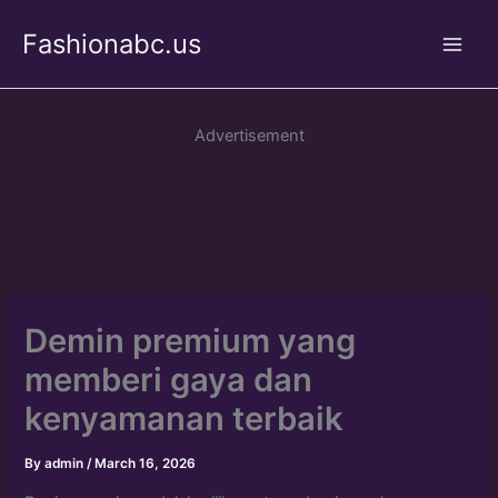
Skip
Fashionabc.us
to
Main
content
Men
Advertisement
Demin premium yang
memberi gaya dan
kenyamanan terbaik
By
admin
/
March 16, 2026