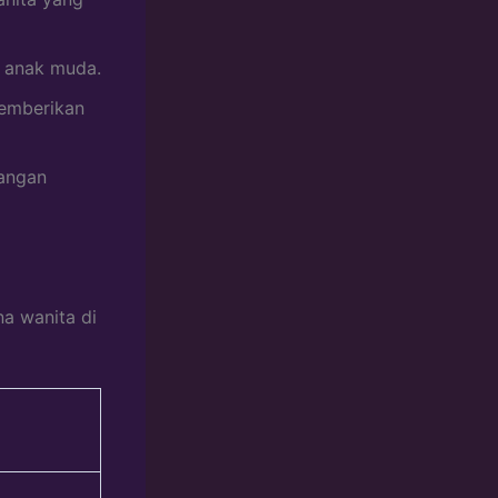
n anak muda.
memberikan
langan
na wanita di