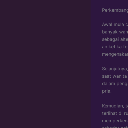
Perkembang
Awal mula c
banyak wani
sebagai alte
an ketika f
mengenakan
Selanjutnya
saat wanita 
dalam peng
pria.
Kemudian, t
terlihat di 
memperkenal
sekadar paka