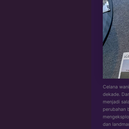
Celana wani
dekade. Dar
menjadi sal
perubahan bu
mengeksplo
dan landmar