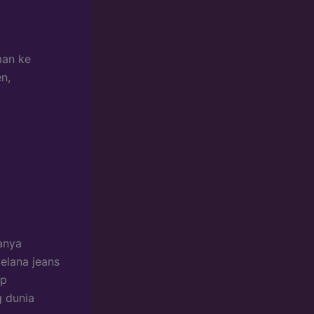
man ke
n,
anya
celana jeans
ap
g dunia