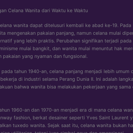
an Celana Wanita dari Waktu ke Waktu
elana wanita dapat ditelusuri kembali ke abad ke-19. Pada 
ta mengenakan pakaian panjang, namun celana mulai dipe
rnatif yang lebih praktis. Perubahan signifikan terjadi pad
eminisme mulai bangkit, dan wanita mulai menuntut hak me
 pakaian yang nyaman dan fungsional.
, pada tahun 1940-an, celana panjang menjadi lebih umum 
bekerja di industri selama Perang Dunia II. Ini adalah langk
akuan bahwa wanita bisa melakukan pekerjaan yang sama
ahun 1960-an dan 1970-an menjadi era di mana celana wani
runway fashion, berkat desainer seperti Yves Saint Laurent 
kan tuxedo wanita. Sejak saat itu, celana wanita bukan h
ian utilitarian, tetapi juga simbol gaya dan emansipasi.