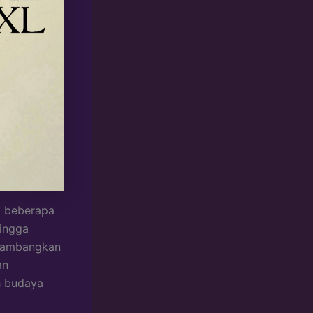
a beberapa
hingga
elambangkan
an
h budaya