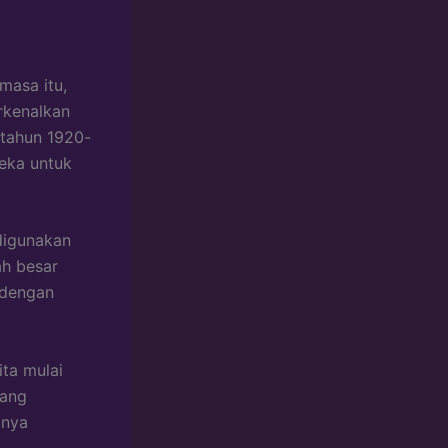
masa itu,
rkenalkan
a tahun 1920-
reka untuk
digunakan
ah besar
 dengan
ta mulai
yang
anya