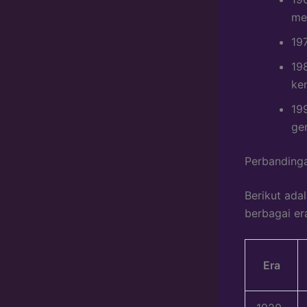
men
19
19
ke
19
gen
Perbandinga
Berikut ada
berbagai er
Era