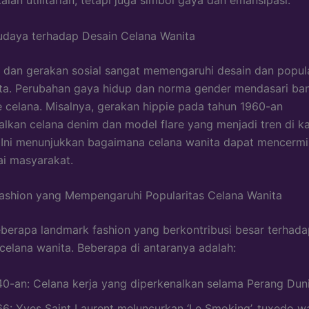
udaya terhadap Desain Celana Wanita
dan gerakan sosial sangat memengaruhi desain dan popula
ta. Perubahan gaya hidup dan norma gender mendasari ban
celana. Misalnya, gerakan hippie pada tahun 1960-an
kan celana denim dan model flare yang menjadi tren di k
 Ini menunjukkan bagaimana celana wanita dapat mencerm
lai masyarakat.
ashion yang Mempengaruhi Popularitas Celana Wanita
berapa landmark fashion yang berkontribusi besar terhada
 celana wanita. Beberapa di antaranya adalah:
40-an: Celana kerja yang diperkenalkan selama Perang Dunia
66: Yves Saint Laurent meluncurkan ‘Le Smoking’, tuxedo w