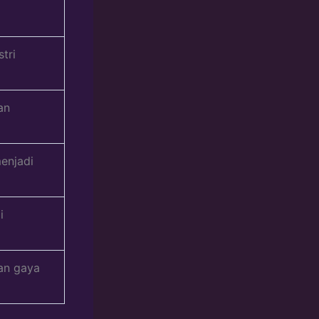
tri
an
enjadi
i
an gaya