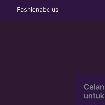
Skip
Fashionabc.us
to
content
Celan
untu