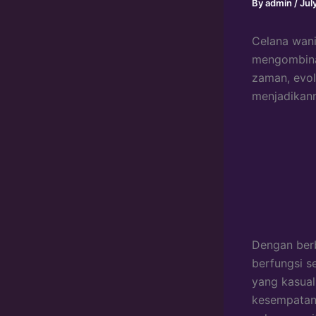
By
admin
/
Jul
Celana wani
mengombina
zaman, evol
menjadikann
Dengan berb
berfungsi s
yang kasual
kesempatan 