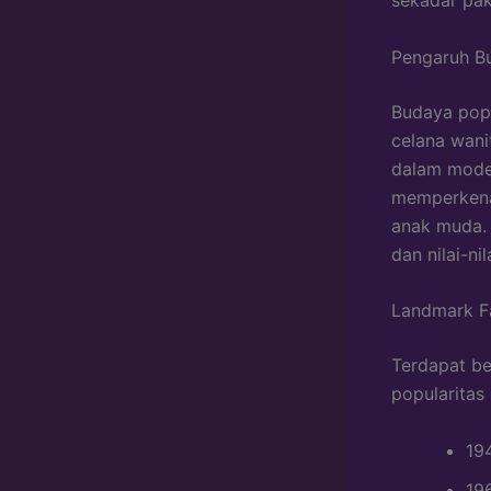
Pengaruh B
Budaya pop 
celana wani
dalam mode 
memperkenal
anak muda.
dan nilai-ni
Landmark F
Terdapat be
popularitas
19
19