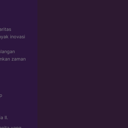
ritas
yak inovasi
alangan
inkan zaman
p
 II.
anita yang