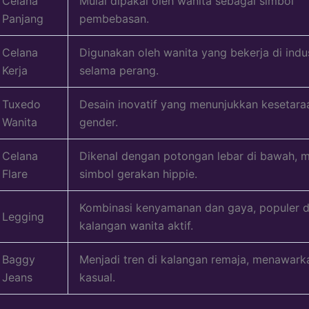
Celana
Mulai dipakai oleh wanita sebagai simbol
Panjang
pembebasan.
Celana
Digunakan oleh wanita yang bekerja di indus
Kerja
selama perang.
Tuxedo
Desain inovatif yang menunjukkan kesetara
Wanita
gender.
Celana
Dikenal dengan potongan lebar di bawah, m
Flare
simbol gerakan hippie.
Kombinasi kenyamanan dan gaya, populer d
Legging
kalangan wanita aktif.
Baggy
Menjadi tren di kalangan remaja, menawark
Jeans
kasual.