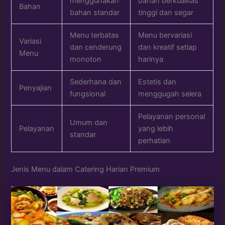
menggunakan
bahan berkualitas
Bahan
bahan standar
tinggi dan segar
Menu terbatas
Menu bervariasi
Variasi
dan cenderung
dan kreatif setiap
Menu
monoton
harinya
Sederhana dan
Estetis dan
Penyajian
fungsional
menggugah selera
Pelayanan personal
Umum dan
Pelayanan
yang lebih
standar
perhatian
Jenis Menu dalam Catering Harian Premium