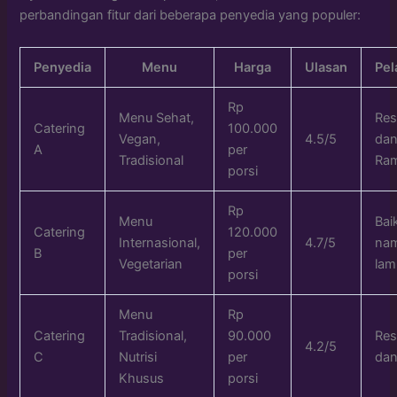
perbandingan fitur dari beberapa penyedia yang populer:
Penyedia
Menu
Harga
Ulasan
Pel
Rp
Menu Sehat,
Res
Catering
100.000
Vegan,
4.5/5
da
A
per
Tradisional
Ra
porsi
Rp
Menu
Bai
Catering
120.000
Internasional,
4.7/5
na
B
per
Vegetarian
lam
porsi
Menu
Rp
Catering
Tradisional,
90.000
Res
4.2/5
C
Nutrisi
per
dan
Khusus
porsi