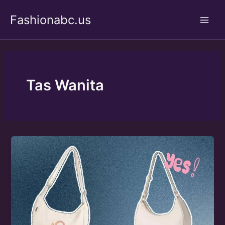
Skip
Fashionabc.us
to
Main
content
Men
Tas Wanita