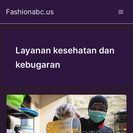
Skip
Fashionabc.us
to
Main
content
Men
Layanan kesehatan dan
kebugaran