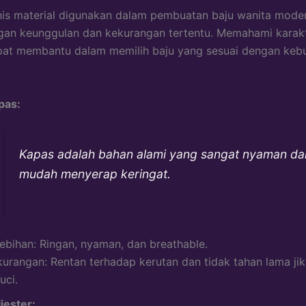
nis material digunakan dalam pembuatan baju wanita mode
an keunggulan dan kekurangan tertentu. Memahami karakt
pat membantu dalam memilih baju yang sesuai dengan keb
pas:
Kapas adalah bahan alami yang sangat nyaman da
mudah menyerap keringat.
lebihan: Ringan, nyaman, dan breathable.
kurangan: Rentan terhadap kerutan dan tidak tahan lama jik
uci.
iester: