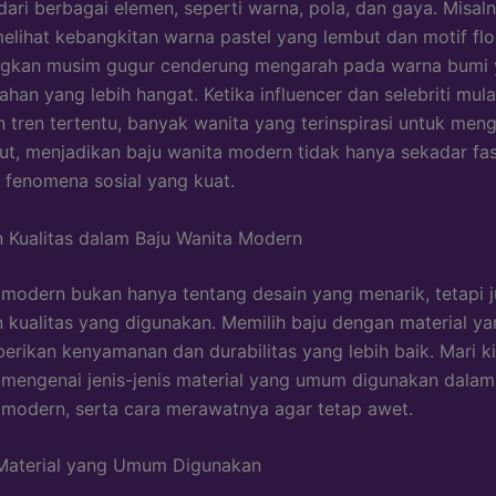
i dari berbagai elemen, seperti warna, pola, dan gaya. Misa
melihat kebangkitan warna pastel yang lembut dan motif flo
angkan musim gugur cenderung mengarah pada warna bumi 
han yang lebih hangat. Ketika influencer dan selebriti mula
tren tertentu, banyak wanita yang terinspirasi untuk men
ut, menjadikan baju wanita modern tidak hanya sekadar fas
 fenomena sosial yang kuat.
n Kualitas dalam Baju Wanita Modern
 modern bukan hanya tentang desain yang menarik, tetapi 
n kualitas yang digunakan. Memilih baju dengan material ya
rikan kenyamanan dan durabilitas yang lebih baik. Mari k
 mengenai jenis-jenis material yang umum digunakan dala
 modern, serta cara merawatnya agar tetap awet.
 Material yang Umum Digunakan