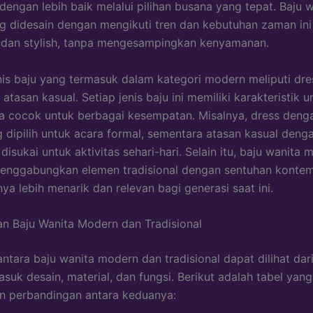
 dengan lebih baik melalui pilihan busana yang tepat. Baju 
 didesain dengan mengikuti tren dan kebutuhan zaman in
 dan stylish, tanpa mengesampingkan kenyamanan.
nis baju yang termasuk dalam kategori modern meliputi dres
atasan kasual. Setiap jenis baju ini memiliki karakteristik u
 cocok untuk berbagai kesempatan. Misalnya, dress deng
ng dipilih untuk acara formal, sementara atasan kasual den
 disukai untuk aktivitas sehari-hari. Selain itu, baju wanita
menggabungkan elemen tradisional dengan sentuhan kontem
ya lebih menarik dan relevan bagi generasi saat ini.
n Baju Wanita Modern dan Tradisional
ntara baju wanita modern dan tradisional dapat dilihat dar
suk desain, material, dan fungsi. Berikut adalah tabel yang
n perbandingan antara keduanya: