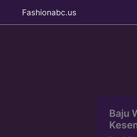
Skip
Fashionabc.us
to
content
Baju 
Kese