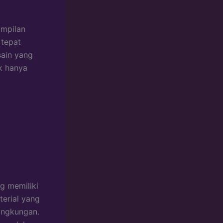
ampilan
 tepat
ain yang
k hanya
g memiliki
terial yang
lingkungan.