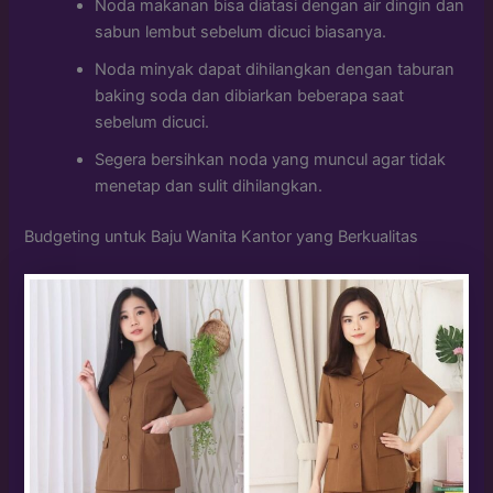
Noda makanan bisa diatasi dengan air dingin dan
sabun lembut sebelum dicuci biasanya.
Noda minyak dapat dihilangkan dengan taburan
baking soda dan dibiarkan beberapa saat
sebelum dicuci.
Segera bersihkan noda yang muncul agar tidak
menetap dan sulit dihilangkan.
Budgeting untuk Baju Wanita Kantor yang Berkualitas