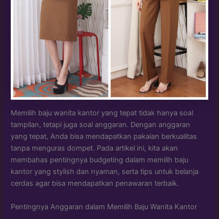
Memilih baju wanita kantor yang tepat tidak hanya soal
tampilan, tetapi juga soal anggaran. Dengan anggaran
yang tepat, Anda bisa mendapatkan pakaian berkualitas
tanpa menguras dompet. Pada artikel ini, kita akan
membahas pentingnya budgeting dalam memilih baju
kantor yang stylish dan nyaman, serta tips untuk belanja
cerdas agar bisa mendapatkan penawaran terbaik.
Pentingnya Anggaran dalam Memilih Baju Wanita Kantor