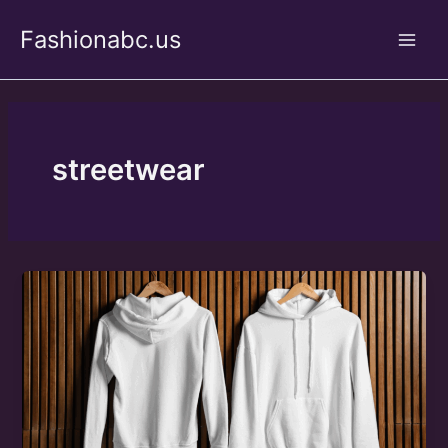
Skip
Fashionabc.us
to
Main
content
Men
streetwear