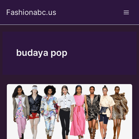
Skip
Fashionabc.us
to
Main
content
Men
budaya pop