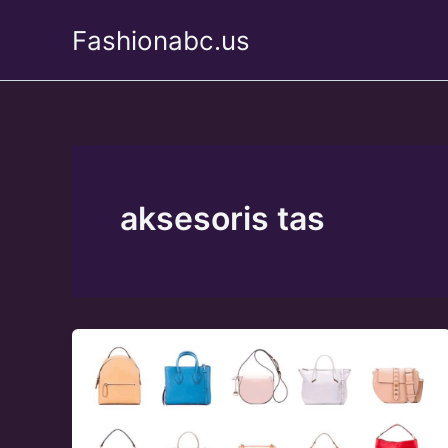
Skip
Fashionabc.us
to
content
aksesoris tas