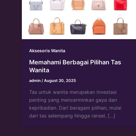
Aksesoris Wanita
Memahami Berbagai Pilihan Tas
Wanita
admin
/
August 30, 2025
Tas untuk wanita merupakan investasi
penting yang mencerminkan gaya dan
kepribadian. Dari beragam pilihan, mulai
dari tas selempang hingga ransel, […]